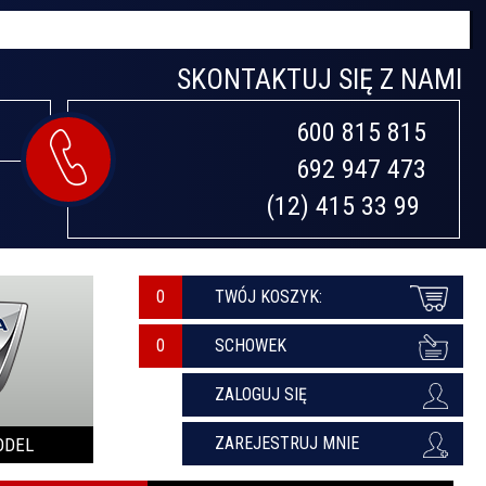
SKONTAKTUJ SIĘ Z NAMI
600 815 815

692 947 473

(12) 415 33 99 
0
TWÓJ KOSZYK:
SCHOWEK
ZALOGUJ SIĘ
ZAREJESTRUJ MNIE
ODEL