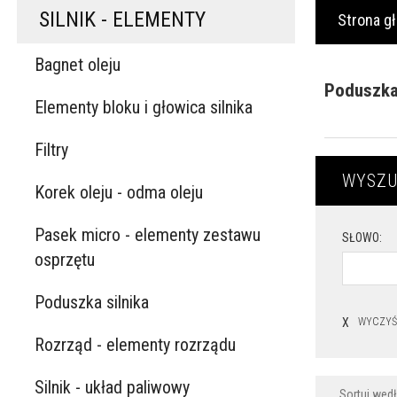
SILNIK - ELEMENTY
Strona g
Bagnet oleju
Poduszka 
Elementy bloku i głowica silnika
Filtry
WYSZU
Korek oleju - odma oleju
Pasek micro - elementy zestawu
SŁOWO:
osprzętu
Poduszka silnika
X
WYCZYŚ
Rozrząd - elementy rozrządu
Silnik - układ paliwowy
Sortuj wed