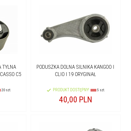
A TYLNA
PODUSZKA DOLNA SILNIKA KANGOO I
ICASSO C5
CLIO I 19 ORYGINAŁ
PRODUKT DOSTĘPNY!
20 szt.
5 szt.
40,
00
PLN