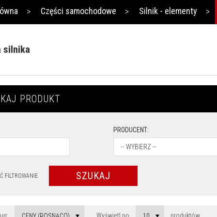
łówna
Części samochodowe
Silnik - elementy
silnika
KAJ PRODUKT
PRODUCENT:
-- WYBIERZ --
SZUKAJ
Ć FILTROWANIE
sort
pop
ług:
Wyświetl po
produktów
CENY (ROSNĄCO)
10