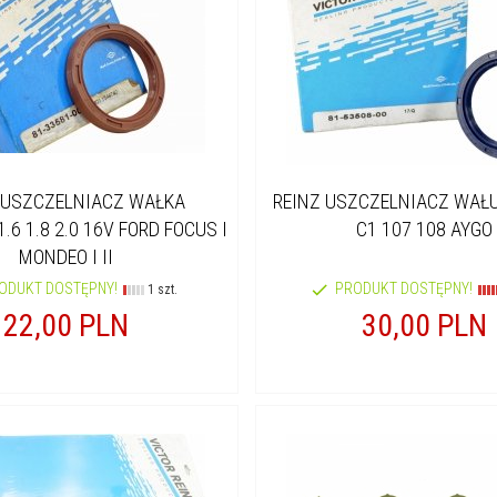
 USZCZELNIACZ WAŁKA
REINZ USZCZELNIACZ WAŁ
.6 1.8 2.0 16V FORD FOCUS I
C1 107 108 AYGO
MONDEO I II
ODUKT DOSTĘPNY!
PRODUKT DOSTĘPNY!
1 szt.
22,
00
PLN
30,
00
PLN