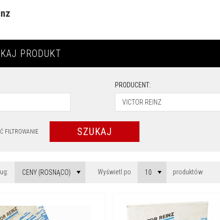
inz
KAJ PRODUKT
PRODUCENT:
VICTOR REINZ
SZUKAJ
Ć FILTROWANIE
sort
pop
ług:
Wyświetl po
produktów
CENY (ROSNĄCO)
10