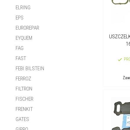
ELRING
EPS
EUROREPAR
USZCZELK
EYQUEM
1
FAG
FAST
PR
FEBI BILSTEIN
Zawa
FERROZ
FILTRON
FISCHER
FRENKIT
GATES
GIPRO