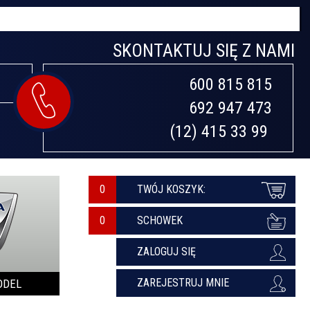
SKONTAKTUJ SIĘ Z NAMI
600 815 815

692 947 473

(12) 415 33 99 
0
TWÓJ KOSZYK:
SCHOWEK
ZALOGUJ SIĘ
ZAREJESTRUJ MNIE
ODEL