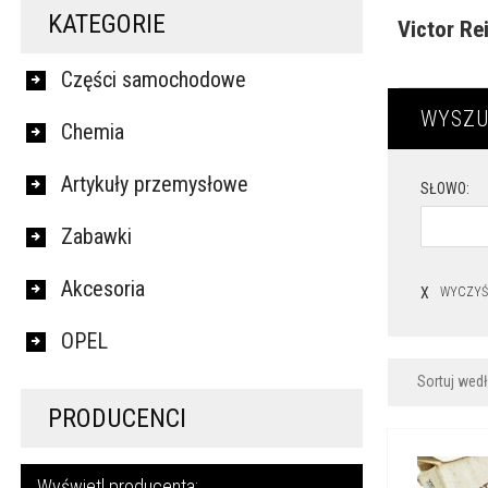
KATEGORIE
Victor Re
Części samochodowe
WYSZU
Chemia
Artykuły przemysłowe
SŁOWO:
Zabawki
Akcesoria
X
WYCZYŚ
OPEL
Sortuj wed
PRODUCENCI
Wyświetl producenta: