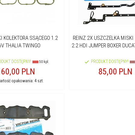
I KOLEKTORA SSĄCEGO 1.2
REINZ 2X USZCZELKA MISKI
6V THALIA TWINGO
2.2 HDI JUMPER BOXER DUCAT
ODUKT DOSTĘPNY!
PRODUKT DOSTĘPNY!
50 kpl.
60,
00
PLN
85,
00
PLN
rtość opakowania: 4 szt.