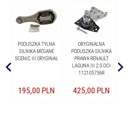
PODUSZKA TYLNA
ORYGINALNA
SILNIKA MEGANE
PODUSZKA SILNIKA
SCENIC III ORYGINAŁ
PRAWA RENAULT
LAGUNA III 2.0 DCI
K
112105736R
S
195,
00
PLN
425,
00
PLN