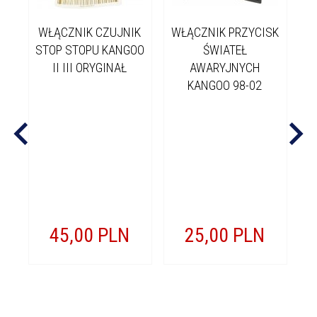
WŁĄCZNIK CZUJNIK
WŁĄCZNIK PRZYCISK
W
STOP STOPU KANGOO
ŚWIATEŁ
II III ORYGINAŁ
AWARYJNYCH
KANGOO 98-02
45,
00
PLN
25,
00
PLN