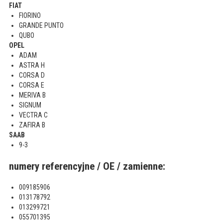
FIAT
FIORINO
GRANDE PUNTO
QUBO
OPEL
ADAM
ASTRA H
CORSA D
CORSA E
MERIVA B
SIGNUM
VECTRA C
ZAFIRA B
SAAB
9-3
numery referencyjne / OE / zamienne:
009185906
013178792
013299721
055701395