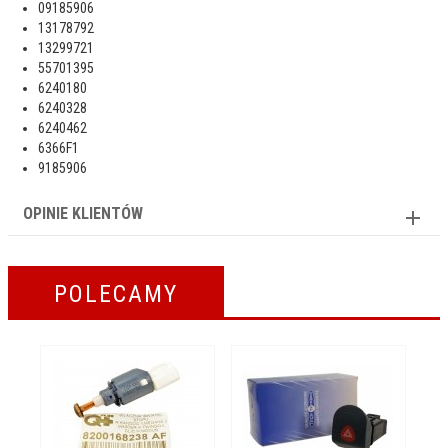
09185906
13178792
13299721
55701395
6240180
6240328
6240462
6366F1
9185906
OPINIE KLIENTÓW
POLECAMY