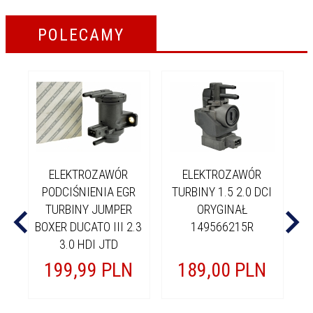
POLECAMY
ELEKTROZAWÓR
ELEKTROZAWÓR
E
PODCIŚNIENIA EGR
TURBINY 1.5 2.0 DCI
TURBINY JUMPER
ORYGINAŁ
D
BOXER DUCATO III 2.3
149566215R
3.0 HDI JTD
199,
99
PLN
189,
00
PLN