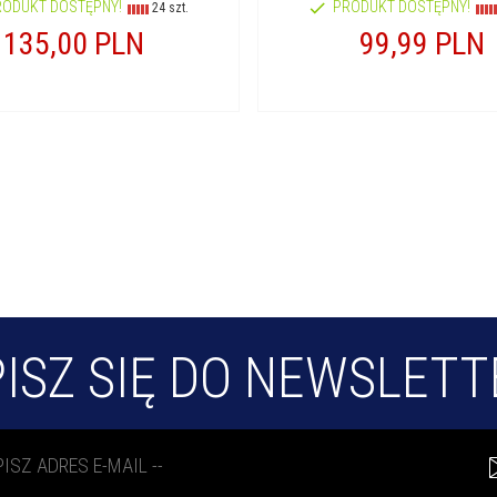
RODUKT DOSTĘPNY!
PRODUKT DOSTĘPNY!
24 szt.
135,
00
PLN
99,
99
PLN
ISZ SIĘ DO NEWSLET