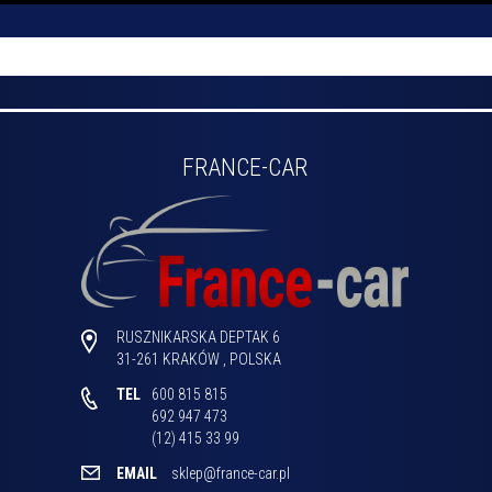
FRANCE-CAR
RUSZNIKARSKA DEPTAK 6
31-261
KRAKÓW
,
POLSKA
TEL
600 815 815

692 947 473

(12) 415 33 99 
EMAIL
sklep@france-car.pl