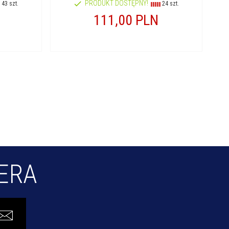
PRODUKT DOSTĘPNY!
43 szt.
24 szt.
111,
00
PLN
TERA