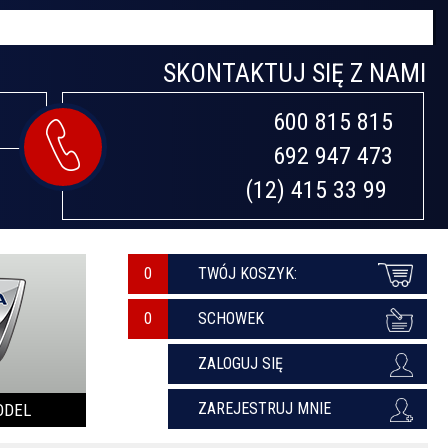
SKONTAKTUJ SIĘ Z NAMI
600 815 815

692 947 473

(12) 415 33 99 
0
TWÓJ KOSZYK:
SCHOWEK
ZALOGUJ SIĘ
ZAREJESTRUJ MNIE
ODEL