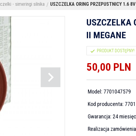
zelki - simeringi silnika
USZCZELKA ORING PRZEPUSTNICY 1.6 8V 
USZCZELKA O
II MEGANE
PRODUKT DOSTĘPNY!
50,
00
PLN
Model:
7701047579
Kod producenta:
7701
Gwarancja:
24 miesię
Realizacja zamówieni