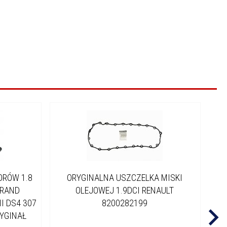
ORÓW 1.8
ORYGINALNA USZCZELKA MISKI
U
GRAND
OLEJOWEJ 1.9DCI RENAULT
II DS4 307
8200282199
RYGINAŁ