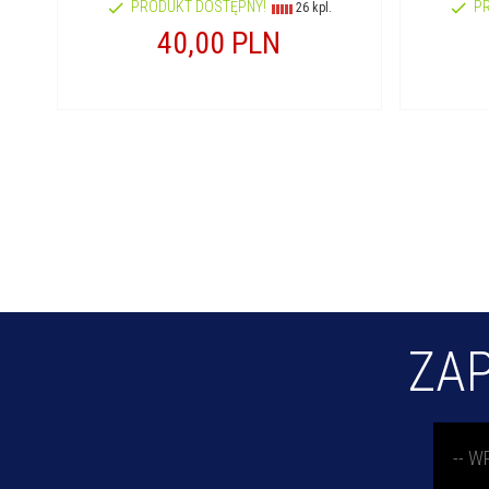
PRODUKT DOSTĘPNY!
P
26 kpl.
40,
00
PLN
ZAP