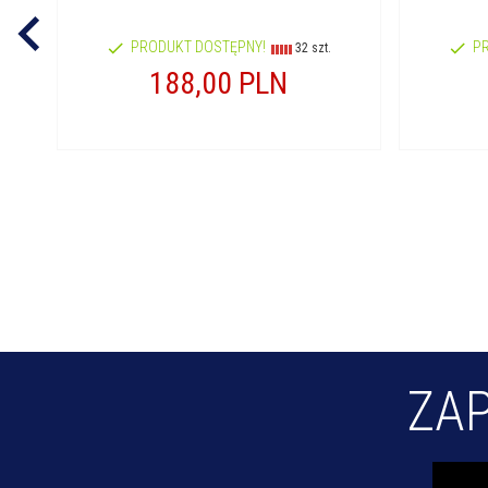
PRODUKT DOSTĘPNY!
P
32 szt.
188,
00
PLN
ZAP