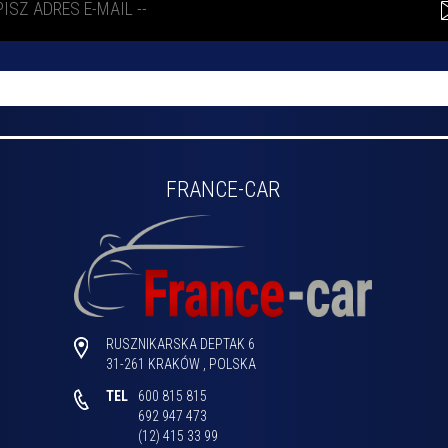
FRANCE-CAR
RUSZNIKARSKA DEPTAK 6
31-261
KRAKÓW
,
POLSKA
TEL
600 815 815

692 947 473

(12) 415 33 99 