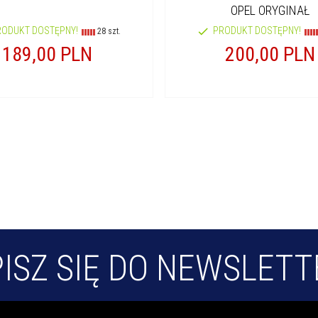
OPEL ORYGINAŁ
RODUKT DOSTĘPNY!
PRODUKT DOSTĘPNY!
28 szt.
189,
00
PLN
200,
00
PLN
ISZ SIĘ DO NEWSLET