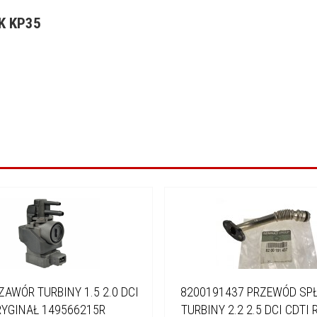
K KP35
ZAWÓR TURBINY 1.5 2.0 DCI
8200191437 PRZEWÓD S
RYGINAŁ 149566215R
TURBINY 2.2 2.5 DCI CDTI