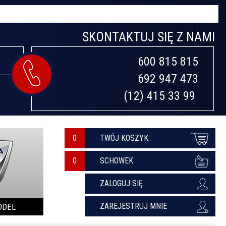
SKONTAKTUJ SIĘ Z NAMI
600 815 815

692 947 473

(12) 415 33 99 
0
TWÓJ KOSZYK:
SCHOWEK
ZALOGUJ SIĘ
ZAREJESTRUJ MNIE
ODEL