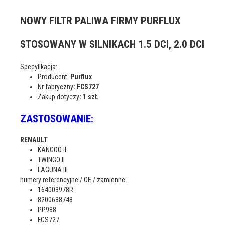
NOWY FILTR PALIWA FIRMY PURFLUX
STOSOWANY W SILNIKACH 1.5 DCI, 2.0 DCI
Specyfikacja:
Producent:
Purflux
Nr fabryczny
: FCS727
Zakup dotyczy
: 1 szt.
ZASTOSOWANIE:
REN
AULT
KANGOO II
TWINGO II
LAGUNA III
numery referencyjne / OE / zamienne:
164003978R
8200638748
PP988
FCS727