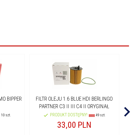
MO BIPPER
FILTR OLEJU 1.6 BLUE HDI BERLINGO
FI
PARTNER C3 II III C4 II ORYGINAŁ
PRODUKT DOSTĘPNY!
10 szt.
49 szt.
33,
00
PLN