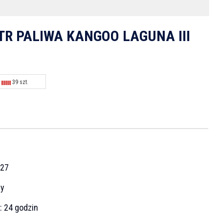
TR PALIWA KANGOO LAGUNA III
39 szt.
N
27
cy
a:
24 godzin