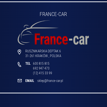
FRANCE-CAR
RUSZNIKARSKA DEPTAK 6
31-261
KRAKÓW
,
POLSKA
TEL
600 815 815

692 947 473

(12) 415 33 99 
EMAIL
sklep@france-car.pl