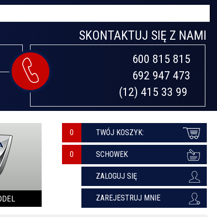
SKONTAKTUJ SIĘ Z NAMI
600 815 815

692 947 473

(12) 415 33 99 
0
TWÓJ KOSZYK:
SCHOWEK
ZALOGUJ SIĘ
ZAREJESTRUJ MNIE
ODEL