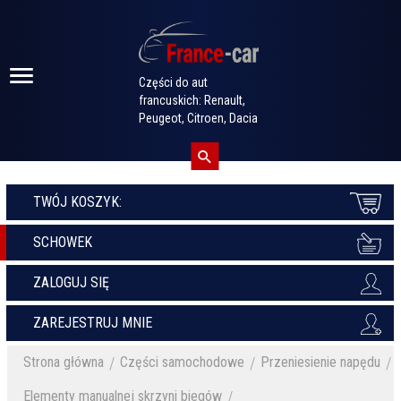
Części do aut
francuskich: Renault,
Peugeot, Citroen, Dacia
TWÓJ KOSZYK:
SCHOWEK
ZALOGUJ SIĘ
ZAREJESTRUJ MNIE
Strona główna
Części samochodowe
Przeniesienie napędu
Elementy manualnej skrzyni biegów