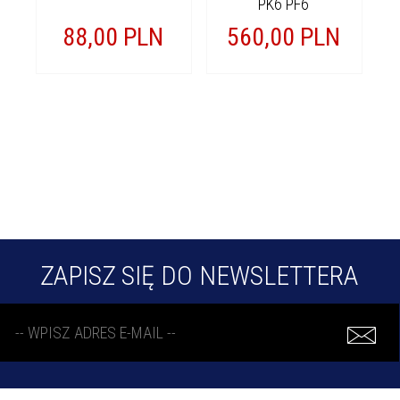
PK6 PF6
88,
00
PLN
560,
00
PLN
ZAPISZ SIĘ DO NEWSLETTERA