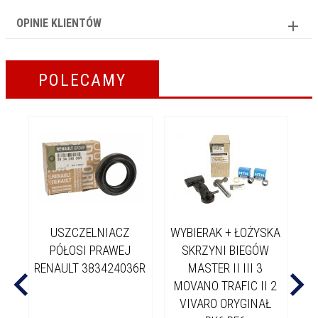
OPINIE KLIENTÓW
POLECAMY
USZCZELNIACZ
WYBIERAK + ŁOŻYSKA
PÓŁOSI PRAWEJ
SKRZYNI BIEGÓW
W
RENAULT 383424036R
MASTER II III 3
MOVANO TRAFIC II 2
VIVARO ORYGINAŁ