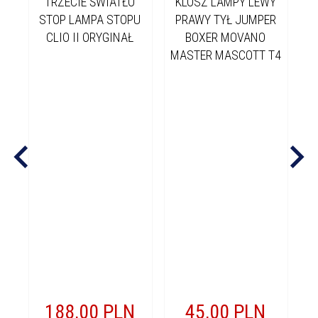
TRZECIE ŚWIATŁO
KLOSZ LAMPY LEWY
STOP LAMPA STOPU
PRAWY TYŁ JUMPER
CLIO II ORYGINAŁ
BOXER MOVANO
MASTER MASCOTT T4
S
2
P
T
188,
00
PLN
45,
00
PLN