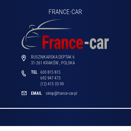
FRANCE-CAR
RUSZNIKARSKA DEPTAK 6
31-261
KRAKÓW
,
POLSKA
TEL
600 815 815

692 947 473

(12) 415 33 99 
EMAIL
sklep@france-car.pl