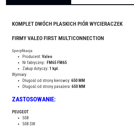
KOMPLET DWÓCH PŁASKICH PIÓR WYCIERACZEK
FIRMY VALEO FIRST MULTICONNECTION
Specyfikacja:
Producent:
Valeo
Nr fabryczny
: FM65 FM65
Zakup dotyczy
: 1 kpl.
Wymiary:
Długość od strony kierowcy:
650 MM
Długość od strony pasażera:
650 MM
ZASTOSOWANIE:
PEUGEOT
508
508 SW