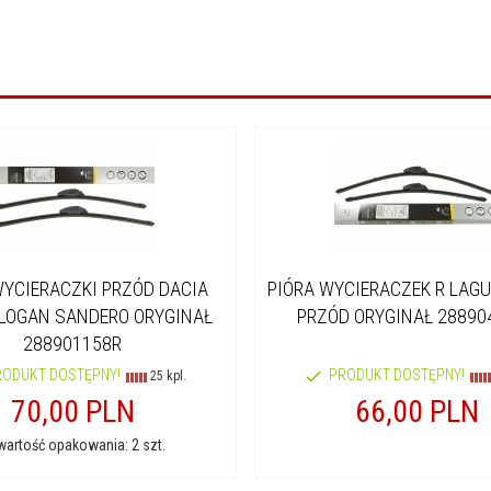
WYCIERACZKI PRZÓD DACIA
PIÓRA WYCIERACZEK R LAGUN
LOGAN SANDERO ORYGINAŁ
PRZÓD ORYGINAŁ 28890
288901158R
RODUKT DOSTĘPNY!
PRODUKT DOSTĘPNY!
25 kpl.
70,
00
PLN
66,
00
PLN
artość opakowania: 2 szt.