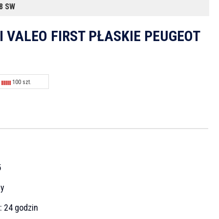
8 SW
 VALEO FIRST PŁASKIE PEUGEOT
100 szt.
5
cy
a:
24 godzin