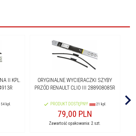
A II KPL.
ORYGINALNE WYCIERACZKI SZYBY
W
4913R
PRZÓD RENAULT CLIO III 288908085R
PRODUKT DOSTĘPNY!
54 kpl.
21 kpl.
79,
00
PLN
Zawartość opakowania: 2 szt.