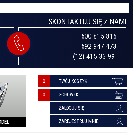
SKONTAKTUJ SIĘ Z NAMI
600 815 815

692 947 473

(12) 415 33 99 
0
TWÓJ KOSZYK:
SCHOWEK
ZALOGUJ SIĘ
ZAREJESTRUJ MNIE
ODEL