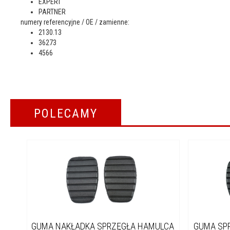
EXPERT
PARTNER
numery referencyjne / OE / zamienne:
2130.13
36273
4566
POLECAMY
GUMA NAKŁADKA SPRZĘGŁA HAMULCA
GUMA SPR