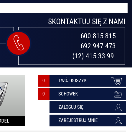
SKONTAKTUJ SIĘ Z NAMI
600 815 815

692 947 473

(12) 415 33 99 
0
TWÓJ KOSZYK:
SCHOWEK
ZALOGUJ SIĘ
ZAREJESTRUJ MNIE
ODEL