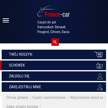
Części do aut
francuskich: Renault,
Peugeot, Citroen, Dacia
TWÓJ KOSZYK:
SCHOWEK
ZALOGUJ SIĘ
ZAREJESTRUJ MNIE
Strona główna
Części samochodowe
Wyposażenie wnętrza
Gałka zmiany biegów