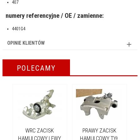
407
numery referencyjne / OE / zamienne:
4401G4
OPINIE KLIENTÓW
POLECAMY
WRC ZACISK
PRAWY ZACISK
Z
HAMULCOWY LEWY
HAMULCOWY TYŁ
T