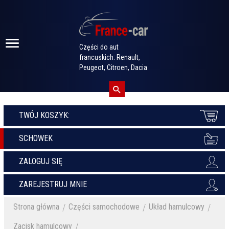
Części do aut
francuskich: Renault,
Peugeot, Citroen, Dacia
TWÓJ KOSZYK:
SCHOWEK
ZALOGUJ SIĘ
ZAREJESTRUJ MNIE
Strona główna
Części samochodowe
Układ hamulcowy
Zacisk hamulcowy