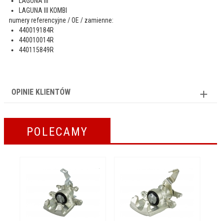
LAGUNA III
LAGUNA III KOMBI
numery referencyjne / OE / zamienne:
440019184R
440010014R
440115849R
OPINIE KLIENTÓW
POLECAMY