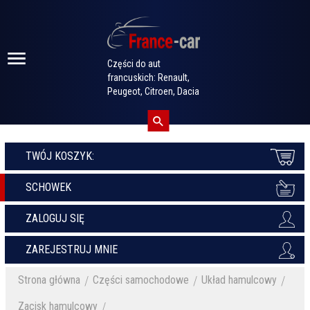
Części do aut
francuskich: Renault,
Peugeot, Citroen, Dacia
TWÓJ KOSZYK:
SCHOWEK
ZALOGUJ SIĘ
ZAREJESTRUJ MNIE
Strona główna
Części samochodowe
Układ hamulcowy
Zacisk hamulcowy