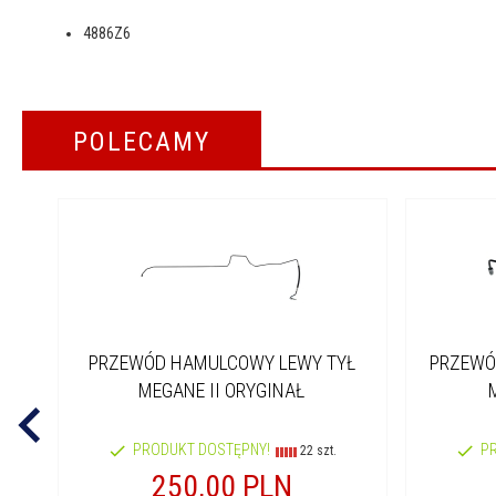
4886Z6
POLECAMY
PRZEWÓD HAMULCOWY LEWY TYŁ
PRZEWÓ
MEGANE II ORYGINAŁ
PRODUKT DOSTĘPNY!
P
22 szt.
250,
00
PLN