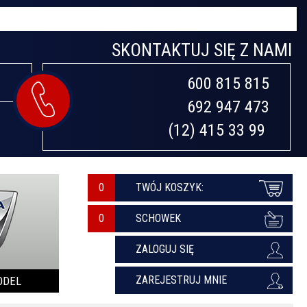
SKONTAKTUJ SIĘ Z NAMI
600 815 815

692 947 473

(12) 415 33 99 
0
TWÓJ KOSZYK:
SCHOWEK
ZALOGUJ SIĘ
ZAREJESTRUJ MNIE
ODEL