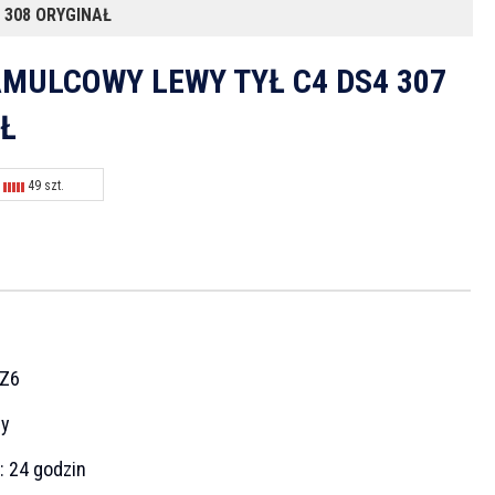
 308 ORYGINAŁ
MULCOWY LEWY TYŁ C4 DS4 307
AŁ
49 szt.
Z6
cy
a:
24 godzin