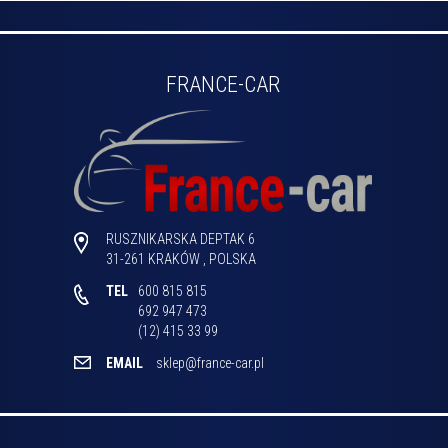
FRANCE-CAR
RUSZNIKARSKA DEPTAK 6
31-261
KRAKÓW
,
POLSKA
TEL
600 815 815

692 947 473

(12) 415 33 99 
EMAIL
sklep@france-car.pl