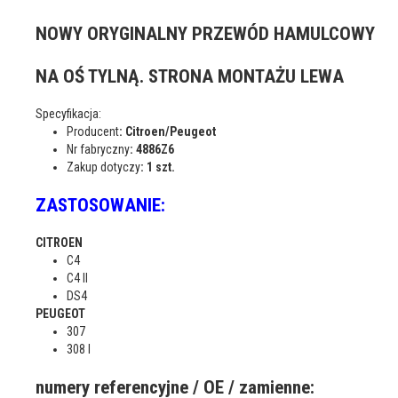
NOWY ORYGINALNY PRZEWÓD HAMULCOWY
NA OŚ TYLNĄ. STRONA MONTAŻU LEWA
Specyfikacja:
Producent
: Citroen/Peugeot
Nr fabryczny
: 4886Z6
Zakup dotyczy
: 1 szt.
ZASTOSOWANIE:
CITROEN
C4
C4 II
DS4
PEUGEOT
307
308 I
numery referencyjne / OE / zamienne: