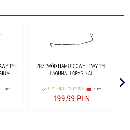
AWY TYŁ
PRZEWÓD HAMULCOWY LEWY TYŁ
P
GINAŁ
LAGUNA II ORYGINAŁ
PRODUKT DOSTĘPNY!
18 szt.
15 szt.
199,
99
PLN