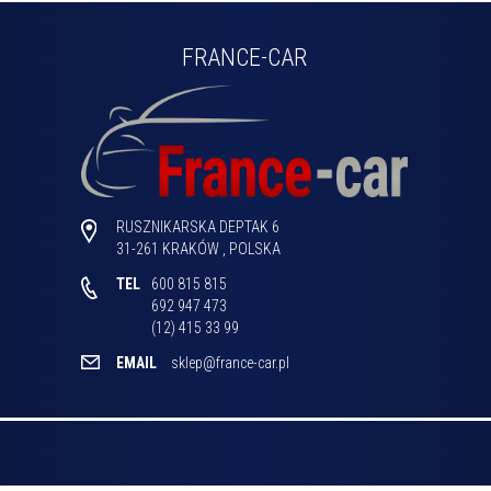
FRANCE-CAR
RUSZNIKARSKA DEPTAK 6
31-261
KRAKÓW
,
POLSKA
TEL
600 815 815

692 947 473

(12) 415 33 99 
EMAIL
sklep@france-car.pl