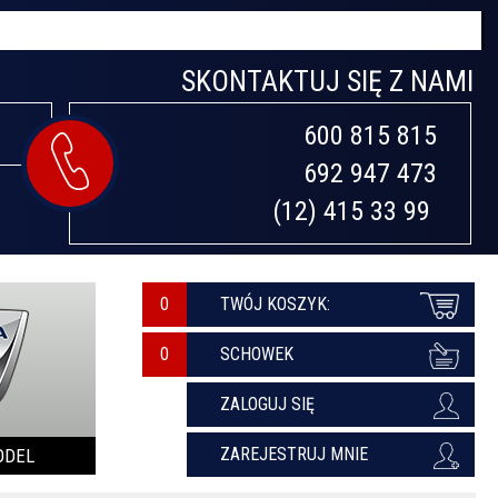
SKONTAKTUJ SIĘ Z NAMI
600 815 815

692 947 473

(12) 415 33 99 
0
TWÓJ KOSZYK:
SCHOWEK
ZALOGUJ SIĘ
ZAREJESTRUJ MNIE
ODEL