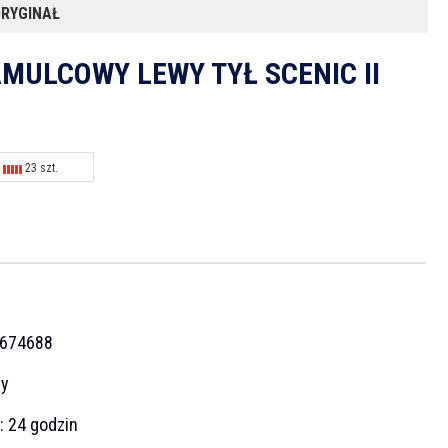
ORYGINAŁ
MULCOWY LEWY TYŁ SCENIC II
23 szt.
N
674688
cy
a:
24 godzin