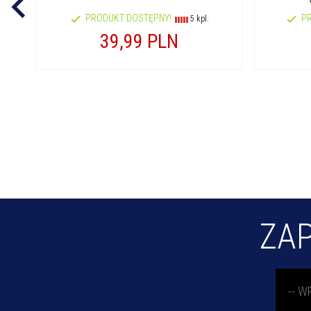
PRODUKT DOSTĘPNY!
P
5 kpl.
39,
99
PLN
ZAP