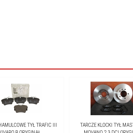
HAMULCOWE TYŁ TRAFIC III
TARCZE KLOCKI TYŁ MAST
VIVARO B ORYGINAŁ
MOVANO 2.3 DCI ORYG