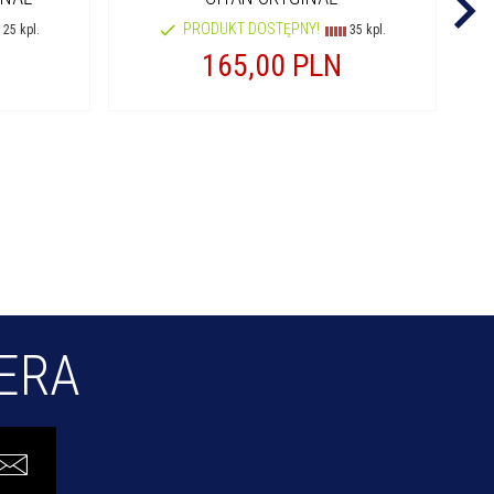
PRODUKT DOSTĘPNY!
25 kpl.
35 kpl.
165,
00
PLN
TERA