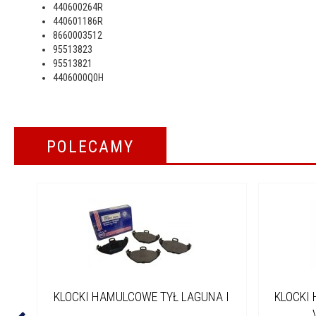
440600264R
440601186R
8660003512
95513823
95513821
4406000Q0H
POLECAMY
KLOCKI HAMULCOWE TYŁ LAGUNA I
KLOCKI 