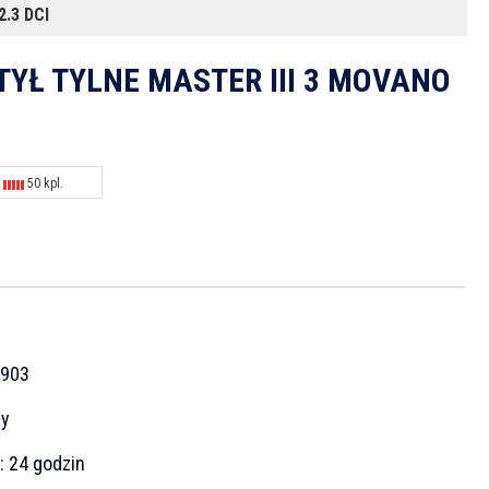
.3 DCI
TYŁ TYLNE MASTER III 3 MOVANO
50 kpl.
N
903
cy
a:
24 godzin