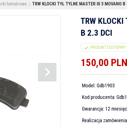
ocki hamulcowe
TRW KLOCKI TYŁ TYLNE MASTER III 3 MOVANO B 2
TRW KLOCKI 
B 2.3 DCI
PRODUKT DOSTĘPNY!
150,
00
PL
Model:
Gdb1903
Kod producenta:
Gdb1
Gwarancja:
12 miesię
Realizacja zamówieni