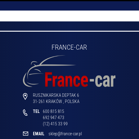
FRANCE-CAR
RUSZNIKARSKA DEPTAK 6
31-261
KRAKÓW
,
POLSKA
TEL
600 815 815

692 947 473

(12) 415 33 99 
EMAIL
sklep@france-car.pl