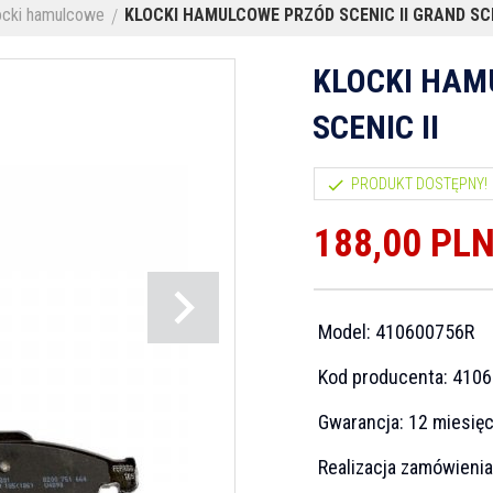
ocki hamulcowe
KLOCKI HAMULCOWE PRZÓD SCENIC II GRAND SCE
KLOCKI HAM
SCENIC II
PRODUKT DOSTĘPNY!
188,
00
PL
Model:
410600756R
Kod producenta:
4106
Gwarancja:
12 miesię
Realizacja zamówieni