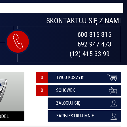
SKONTAKTUJ SIĘ Z NAMI
600 815 815

692 947 473

(12) 415 33 99 
0
TWÓJ KOSZYK:
SCHOWEK
ZALOGUJ SIĘ
ZAREJESTRUJ MNIE
ODEL