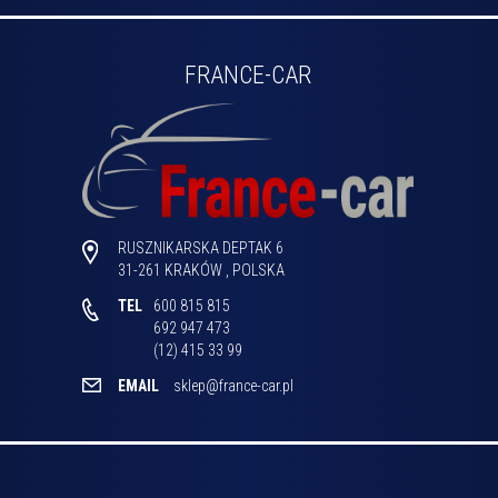
FRANCE-CAR
RUSZNIKARSKA DEPTAK 6
31-261
KRAKÓW
,
POLSKA
TEL
600 815 815

692 947 473

(12) 415 33 99 
EMAIL
sklep@france-car.pl