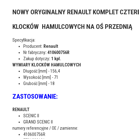
NOWY ORYGINALNY RENAULT KOMPLET CZTER
KLOCKÓW HAMULCOWYCH NA OŚ PRZEDNIĄ
Specyfikacja:
Producent:
Renault
Nr fabryczny
: 410600756R
Zakup dotyczy
: 1 kpl.
WYMIARY KLOCKÓW HAMULCOWYCH
Długość [mm] - 156,4
Wysokość [mm] - 71
Grubość [mm] - 18
ZASTOSOWANIE:
RENAULT
SCENIC II
GRAND SCENIC II
numery referencyjne / OE / zamienne:
410600756R