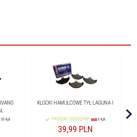
MOVANO
KLOCKI HAMULCOWE TYŁ LAGUNA I
K
AŁ
PRODUKT DOSTĘPNY!
35 kpl.
5 kpl.
39,
99
PLN