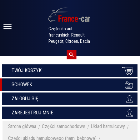
Części do aut
francuskich: Renault,
Peugeot, Citroen, Dacia
TWÓJ KOSZYK:
SCHOWEK
ZALOGUJ SIĘ
ZAREJESTRUJ MNIE
Strona główna
Części samochodowe
Układ hamulcowy
Części układu hamulcowego (ham. bębnowe)