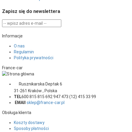
Zapisz się do newslettera
Informacje
O nas
Regulamin
Polityka prywatności
France-car
Rusznikarska Deptak 6
31-261
Kraków
,
Polska
TEL
600 815 815 692 947 473 (12) 415 33 99
EMAIl
sklep@france-car.pl
Obsługa klienta
Koszty dostawy
Sposoby płatności