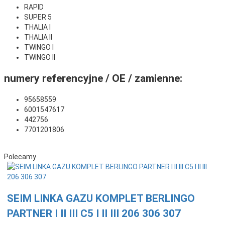
RAPID
SUPER 5
THALIA I
THALIA II
TWINGO I
TWINGO II
numery referencyjne / OE / zamienne:
95658559
6001547617
442756
7701201806
Polecamy
SEIM LINKA GAZU KOMPLET BERLINGO
PARTNER I II III C5 I II III 206 306 307