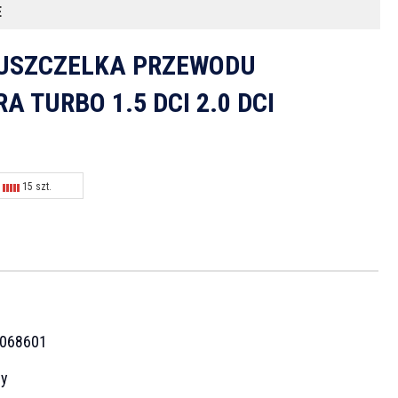
E
 USZCZELKA PRZEWODU
A TURBO 1.5 DCI 2.0 DCI
15 szt.
068601
cy