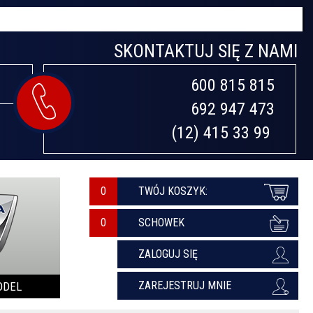
SKONTAKTUJ SIĘ Z NAMI
600 815 815

692 947 473

(12) 415 33 99 
0
TWÓJ KOSZYK:
SCHOWEK
ZALOGUJ SIĘ
ZAREJESTRUJ MNIE
ODEL