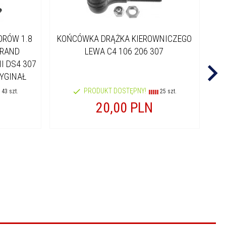
ORÓW 1.8
KOŃCÓWKA DRĄŻKA KIEROWNICZEGO
GRAND
LEWA C4 106 206 307
BE
II DS4 307
RYGINAŁ
PRODUKT DOSTĘPNY!
43 szt.
25 szt.
20,
00
PLN