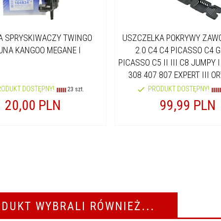
A SPRYSKIWACZY TWINGO
USZCZELKA POKRYWY ZAW
UNA KANGOO MEGANE I
2.0 C4 C4 PICASSO C4 
PICASSO C5 II III C8 JUMPY I
308 407 807 EXPERT III O
RODUKT DOSTĘPNY!
PRODUKT DOSTĘPNY!
23 szt.
20,
00
PLN
99,
99
PLN
ODUKT WYBRALI RÓWNIEŻ...