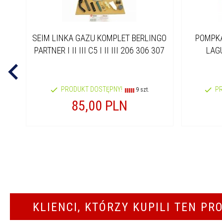
SEIM LINKA GAZU KOMPLET BERLINGO
POMPK
PARTNER I II III C5 I II III 206 306 307
LAG
PRODUKT DOSTĘPNY!
P
9 szt.
85,
00
PLN
KLIENCI, KTÓRZY KUPILI TEN PR