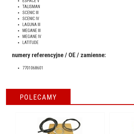
ESPACE V
TALISMAN
SCENIC III
SCENIC IV
LAGUNA III
MEGANE III
MEGANE IV
LATITUDE
numery referencyjne / OE / zamienne:
7701068601
POLECAMY