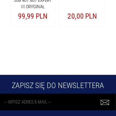
308 407 807 EXPERT
III ORYGINAŁ
99,
99
PLN
20,
00
PLN
ZAPISZ SIĘ DO NEWSLETTERA