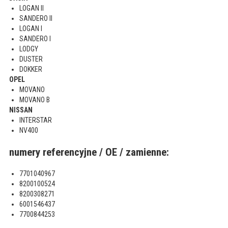
LOGAN II
SANDERO II
LOGAN I
SANDERO I
LODGY
DUSTER
DOKKER
OPEL
MOVANO
MOVANO B
NISSAN
INTERSTAR
NV400
numery referencyjne / OE / zamienne:
7701040967
8200100524
8200308271
6001546437
7700844253