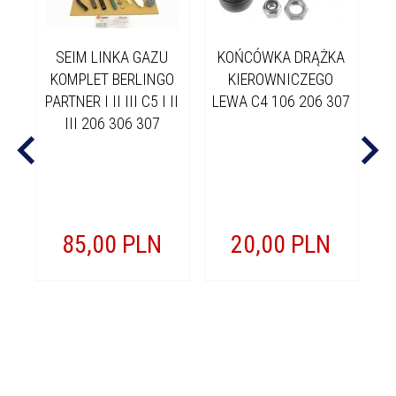
SEIM LINKA GAZU
KOŃCÓWKA DRĄŻKA
KOMPLET BERLINGO
KIEROWNICZEGO
P
PARTNER I II III C5 I II
LEWA C4 106 206 307
III 206 306 307
P
P
3
85,
00
PLN
20,
00
PLN