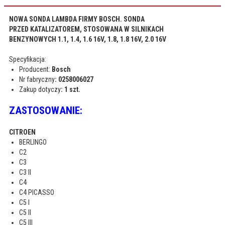
NOWA SONDA LAMBDA FIRMY BOSCH. SONDA
PRZED KATALIZATOREM,
STOSOWANA W SILNIKACH
BENZYNOWYCH 1.1, 1.4,
1.6 16V, 1.8, 1.8 16V, 2.0 16V
Specyfikacja:
Producent:
Bosch
Nr fabryczny
: 0258006027
Zakup dotyczy
: 1 szt.
ZASTOSOWANIE:
CITROEN
BERLINGO
C2
C3
C3 II
C4
C4 PICASSO
C5 I
C5 II
C5 III