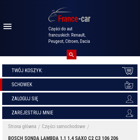
Części do aut
francuskich: Renault,
Peugeot, Citroen, Dacia
TWÓJ KOSZYK:
SCHOWEK
ZALOGUJ SIĘ
ZAREJESTRUJ MNIE
Strona główna
Części samochodowe
BOSCH SONDA LAMBDA 1.1 1.4 SAXO C2 C3 106 206