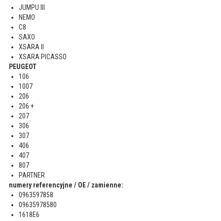
JUMPU III
NEMO
C8
SAXO
XSARA II
XSARA PICASSO
PEUGEOT
106
1007
206
206 +
207
306
307
406
407
807
PARTNER
numery referencyjne / OE / zamienne:
0963597858
09635978580
1618E6