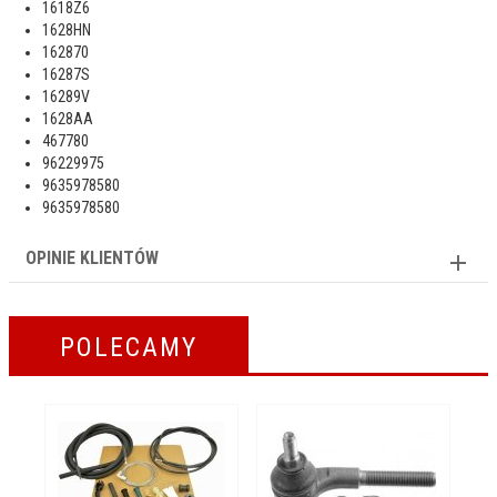
1618Z6
1628HN
162870
16287S
16289V
1628AA
467780
96229975
9635978580
9635978580
OPINIE KLIENTÓW
POLECAMY