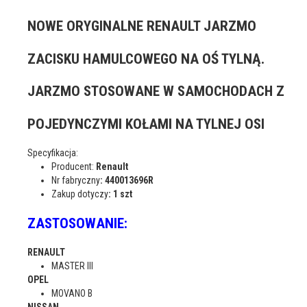
NOWE ORYGINALNE RENAULT JARZMO
ZACISKU HAMULCOWEGO NA OŚ TYLNĄ.
JARZMO STOSOWANE W SAMOCHODACH Z
POJEDYNCZYMI KOŁAMI NA TYLNEJ OSI
Specyfikacja:
Producent:
Renault
Nr fabryczny
: 440013696R
Zakup dotyczy
: 1 szt
ZASTOSOWANIE:
RENAULT
MASTER III
OPEL
MOVANO B
NISSAN