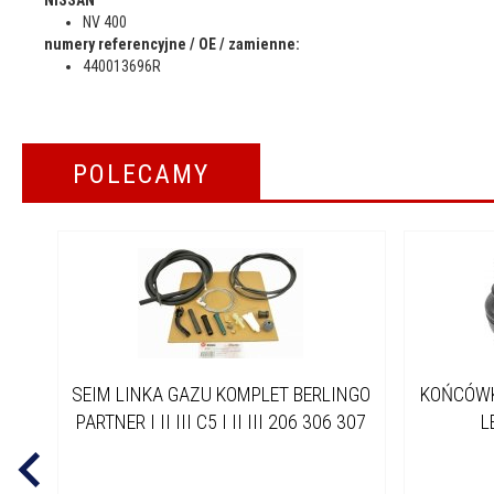
NV 400
numery referencyjne / OE / zamienne:
440013696R
POLECAMY
SEIM LINKA GAZU KOMPLET BERLINGO
KOŃCÓWK
PARTNER I II III C5 I II III 206 306 307
L