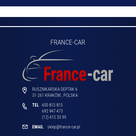
FRANCE-CAR
RUSZNIKARSKA DEPTAK 6
31-261
KRAKÓW
,
POLSKA
TEL
600 815 815

692 947 473

(12) 415 33 99 
EMAIL
sklep@france-car.pl