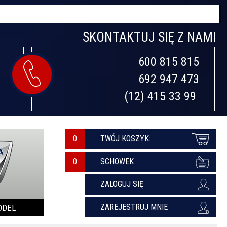
SKONTAKTUJ SIĘ Z NAMI
600 815 815

692 947 473

(12) 415 33 99 
0
TWÓJ KOSZYK:
SCHOWEK
ZALOGUJ SIĘ
ZAREJESTRUJ MNIE
ODEL