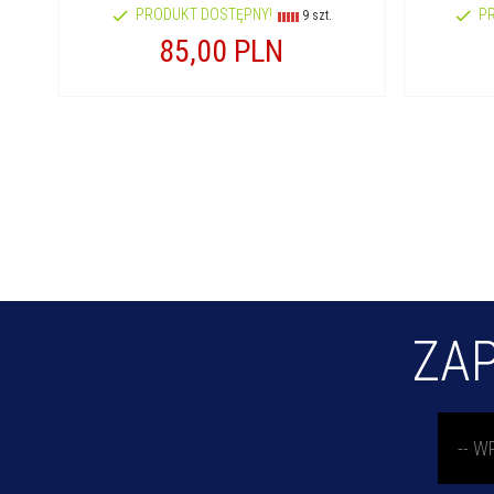
PRODUKT DOSTĘPNY!
P
9 szt.
85,
00
PLN
ZAP