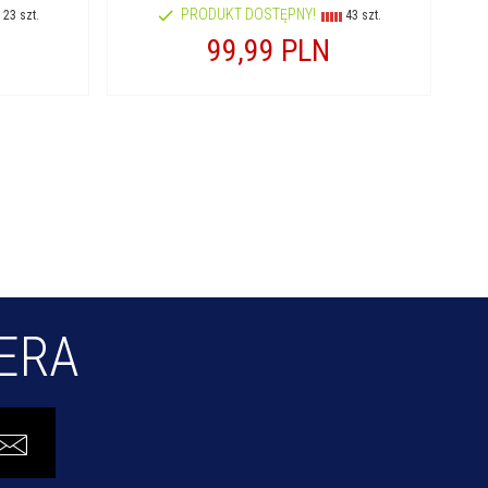
PRODUKT DOSTĘPNY!
23 szt.
43 szt.
99,
99
PLN
TERA