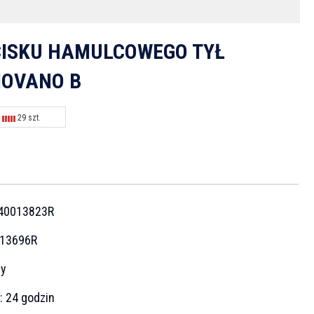
ISKU HAMULCOWEGO TYŁ
MOVANO B
29 szt.
N
40013823R
13696R
cy
a:
24 godzin