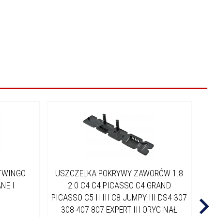
TWINGO
USZCZELKA POKRYWY ZAWORÓW 1.8
NE I
2.0 C4 C4 PICASSO C4 GRAND
BE
PICASSO C5 II III C8 JUMPY III DS4 307
308 407 807 EXPERT III ORYGINAŁ