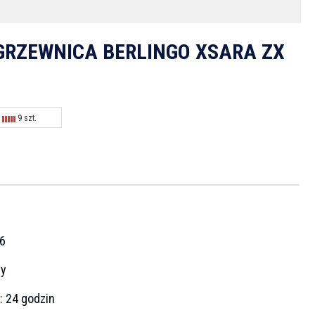
GRZEWNICA BERLINGO XSARA ZX
9 szt.
N
6
cy
a:
24 godzin