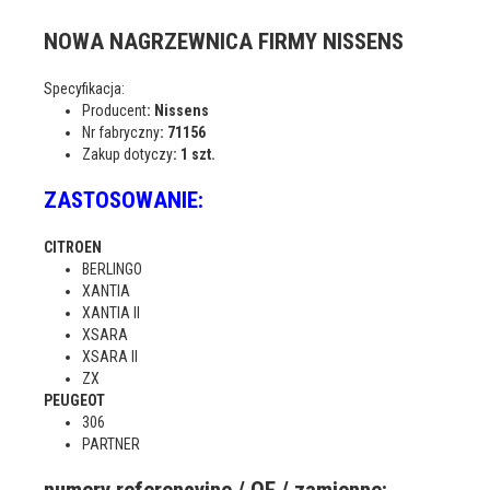
NOWA NAGRZEWNICA FIRMY NISSENS
Specyfikacja:
Producent
: Nissens
Nr fabryczny
: 71156
Zakup dotyczy
: 1 szt.
ZASTOSOWANIE:
CITROEN
BERLINGO
XANTIA
XANTIA II
XSARA
XSARA II
ZX
PEUGEOT
306
PARTNER