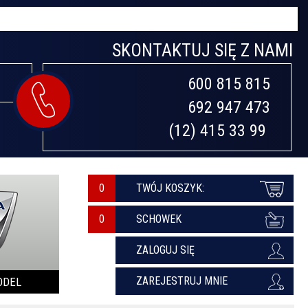
SKONTAKTUJ SIĘ Z NAMI
600 815 815

692 947 473

(12) 415 33 99 
0
TWÓJ KOSZYK:
SCHOWEK
ZALOGUJ SIĘ
ZAREJESTRUJ MNIE
ODEL