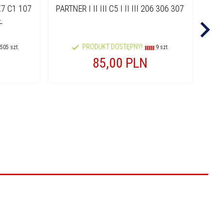
X7 C1 107
PARTNER I II III C5 I II III 206 306 307
Ł
PRODUKT DOSTĘPNY!
505 szt.
9 szt.
85,
00
PLN