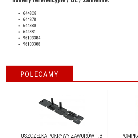
numery referencyjne / OE / zamienne:
6448C8
644878
644880
644881
96103384
96103388
POLECAMY
USZCZELKA POKRYWY ZAWORÓW 1.8
POMPK