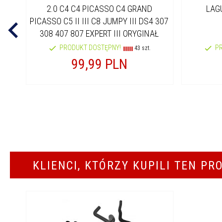
2.0 C4 C4 PICASSO C4 GRAND
LAG
PICASSO C5 II III C8 JUMPY III DS4 307
308 407 807 EXPERT III ORYGINAŁ
PRODUKT DOSTĘPNY!
P
43 szt.
99,
99
PLN
KLIENCI, KTÓRZY KUPILI TEN PR