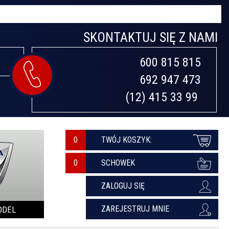
SKONTAKTUJ SIĘ Z NAMI
600 815 815

692 947 473

(12) 415 33 99 
0
TWÓJ KOSZYK:
SCHOWEK
ZALOGUJ SIĘ
ZAREJESTRUJ MNIE
ODEL