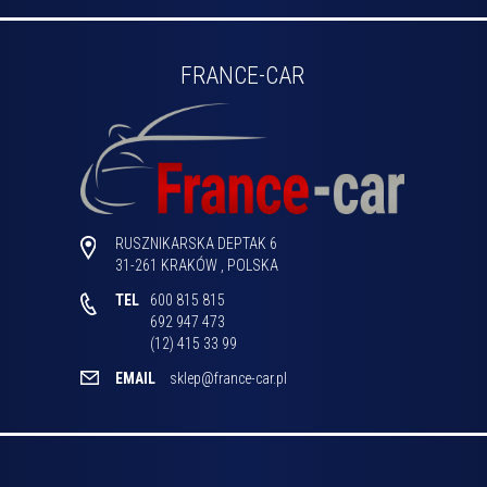
FRANCE-CAR
RUSZNIKARSKA DEPTAK 6
31-261
KRAKÓW
,
POLSKA
TEL
600 815 815

692 947 473

(12) 415 33 99 
EMAIL
sklep@france-car.pl