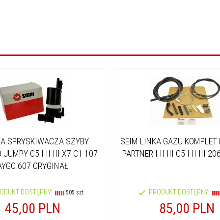
A SPRYSKIWACZA SZYBY
SEIM LINKA GAZU KOMPLET 
JUMPY C5 I II III X7 C1 107
PARTNER I II III C5 I II III 2
AYGO 607 ORYGINAŁ
ODUKT DOSTĘPNY!
PRODUKT DOSTĘPNY!
505 szt.
45,
00
PLN
85,
00
PLN