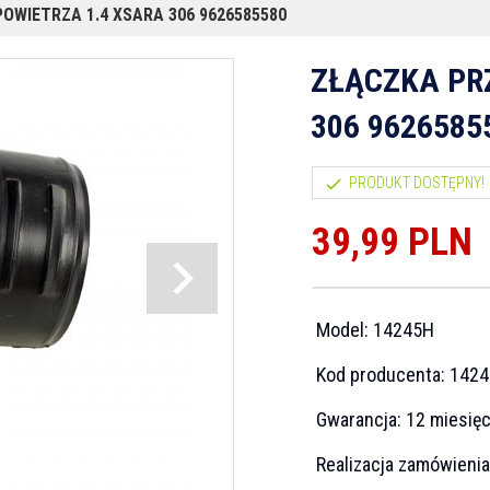
OWIETRZA 1.4 XSARA 306 9626585580
ZŁĄCZKA PR
306 9626585
PRODUKT DOSTĘPNY!
39,
99
PLN
Model:
14245H
Kod producenta:
142
Gwarancja:
12 miesię
Realizacja zamówieni