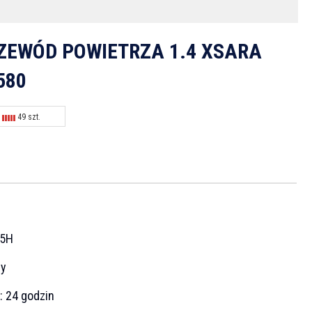
ZEWÓD POWIETRZA 1.4 XSARA
580
49 szt.
45H
cy
a:
24 godzin