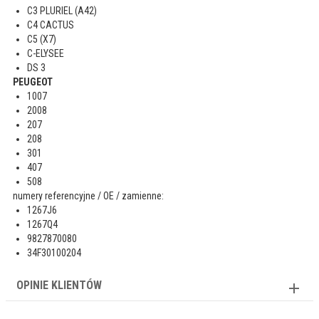
C3 PLURIEL (A42)
C4 CACTUS
C5 (X7)
C-ELYSEE
DS 3
PEUGEOT
1007
2008
207
208
301
407
508
numery referencyjne / OE / zamienne:
1267J6
1267Q4
9827870080
34F30100204
OPINIE KLIENTÓW