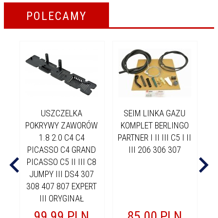
POLECAMY
USZCZELKA
SEIM LINKA GAZU
POKRYWY ZAWORÓW
KOMPLET BERLINGO
1.8 2.0 C4 C4
PARTNER I II III C5 I II
PICASSO C4 GRAND
III 206 306 307
PICASSO C5 II III C8
JUMPY III DS4 307
308 407 807 EXPERT
III ORYGINAŁ
99,
99
PLN
85,
00
PLN