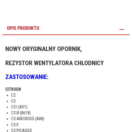
OPIS PRODUKTU
NOWY ORYGINALNY OPORNIK,
REZYSTOR WENTYLATORA CHŁODNICY
ZASTOSOWANIE:
CITROEN
C2
C3
C3 I (A51)
C3 III (B618)
C3 AIRCROSS (A88)
C3 II
C3 PICASSO