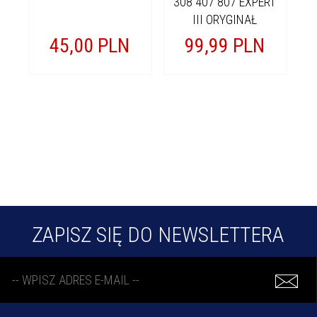
308 407 807 EXPERT
III ORYGINAŁ
45,
00
PLN
99,
99
PLN
ZAPISZ SIĘ DO NEWSLETTERA