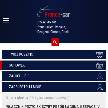
Części do aut
francuskich: Renault,
Peugeot, Citroen, Dacia
TWÓJ KOSZYK:
SCHOWEK
ZALOGUJ SIĘ
ZAREJESTRUJ MNIE
Strona główna
Części samochodowe
WŁĄCZNIK PRZYCISK SZYBY PRZÓD LAGUNA II ESPACE IV