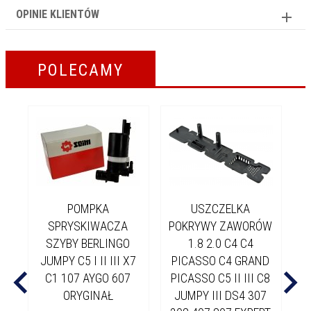
OPINIE KLIENTÓW
POLECAMY
POMPKA
USZCZELKA
K
SPRYSKIWACZA
POKRYWY ZAWORÓW
SZYBY BERLINGO
1.8 2.0 C4 C4
LE
JUMPY C5 I II III X7
PICASSO C4 GRAND
C1 107 AYGO 607
PICASSO C5 II III C8
ORYGINAŁ
JUMPY III DS4 307