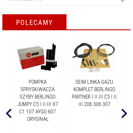
POLECAMY
POMPKA
SEIM LINKA GAZU
SPRYSKIWACZA
KOMPLET BERLINGO
SZYBY BERLINGO
PARTNER I II III C5 I II
JUMPY C5 I II III X7
III 206 306 307
C1 107 AYGO 607
ORYGINAŁ