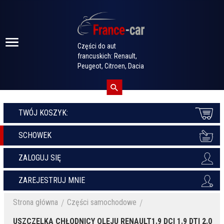
Części do aut
francuskich: Renault,
Peugeot, Citroen, Dacia
TWÓJ KOSZYK:
SCHOWEK
ZALOGUJ SIĘ
ZAREJESTRUJ MNIE
Strona główna
Części samochodowe
USZCZELKA CHŁODNICY OLEJU RENAULT1.9 DCI 1.9 DTI 2.0