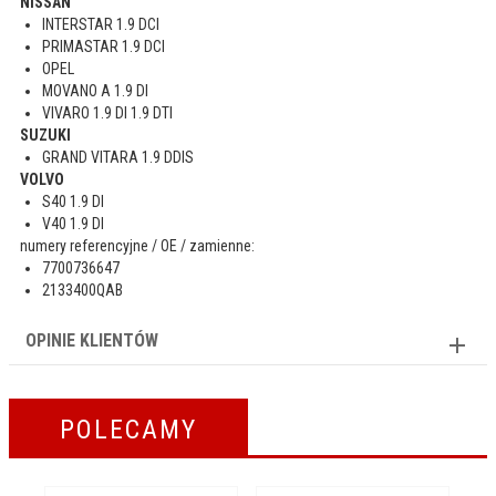
NISSAN
INTERSTAR 1.9 DCI
PRIMASTAR 1.9 DCI
OPEL
MOVANO A 1.9 DI
VIVARO 1.9 DI 1.9 DTI
SUZUKI
GRAND VITARA 1.9 DDIS
VOLVO
S40 1.9 DI
V40 1.9 DI
numery referencyjne / OE / zamienne:
7700736647
2133400QAB
OPINIE KLIENTÓW
POLECAMY