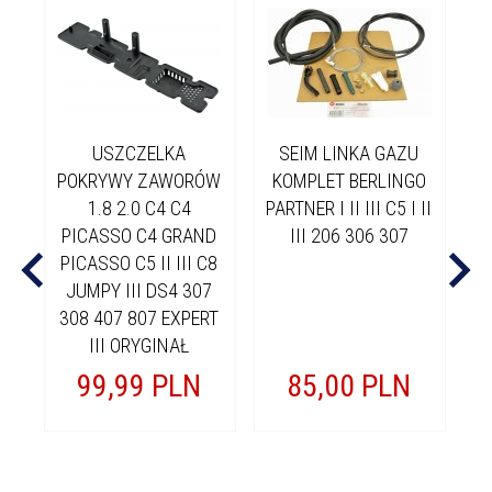
USZCZELKA
SEIM LINKA GAZU
K
POKRYWY ZAWORÓW
KOMPLET BERLINGO
1.8 2.0 C4 C4
PARTNER I II III C5 I II
LE
PICASSO C4 GRAND
III 206 306 307
PICASSO C5 II III C8
JUMPY III DS4 307
308 407 807 EXPERT
III ORYGINAŁ
99,
99
PLN
85,
00
PLN